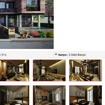
 :
5+1
banyo :
2 Adet Banyo