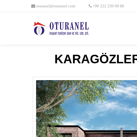
oturanel@oturanel.com
+90 222 230 99 88
KARAGÖZLER