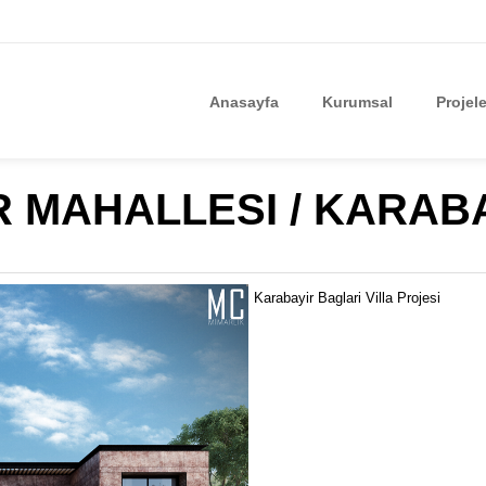
Anasayfa
Kurumsal
Projele
 MAHALLESI / KARABA
Karabayir Baglari Villa Projesi