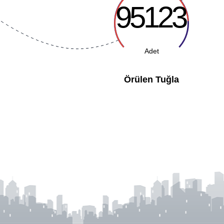
95123
Adet
Örülen Tuğla