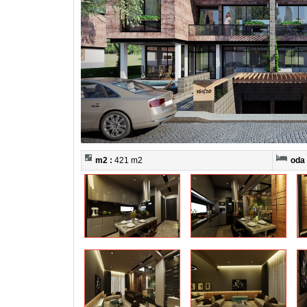
m2 :
421 m2
oda